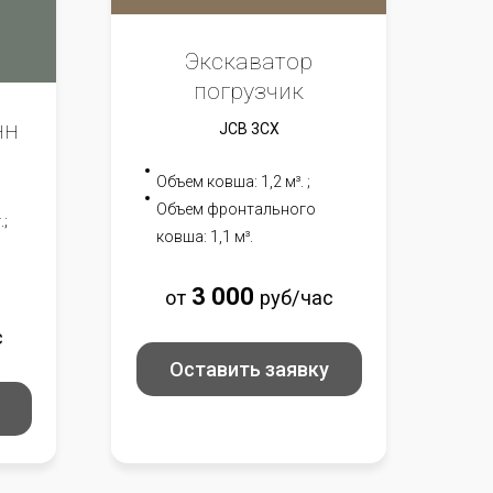
Экскаватор
погрузчик
нн
JCB 3CX
Объем ковша: 1,2 м³. ;
Объем фронтального
.;
ковша: 1,1 м³.
3 0
00
от
руб/час
с
Оставить заявку