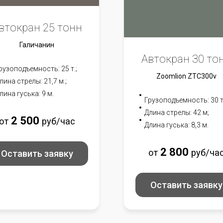
втокран 25 тонн
Галичанин
Автокран 30 то
рузоподъемность: 25 т.;
Zoomlion ZTC300v
лина стрелы: 21,7 м.;
лина гуська: 9 м.
Грузоподъемность: 30 т
Длина стрелы: 42 м;
2 500
от
руб/час
Длина гуська: 8,3 м.
2 800
от
руб/ча
Оставить заявку
Оставить заявку