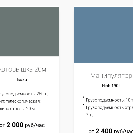
Автовышка 20м
Манипулятор
Isuzu
Hiab 190t
рузоподъемность: 250 т.;
Грузоподъемность: 10 т
ип: телескопическая;
Грузоподъемность стр
лина стрелы: 20 м
7 т.;
2 000
от
руб/час
2
400
от
руб/ча