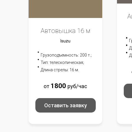
А
Автовышка 16 м
Г
Isuzu
Д
Грузоподъемность: 200 т.;
Д
Тип: телескопическая;
Длина стрелы: 16 м.
18
00
от
руб/час
Оставить заявку