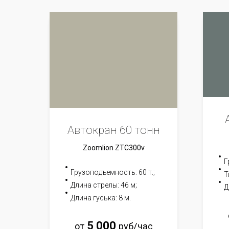
Автокран 60 тонн
Zoomlion ZTC300v
Г
Грузоподъемность: 60 т.;
Т
Длина стрелы: 46 м;
Д
Длина гуська: 8 м.
5 0
00
от
руб/час