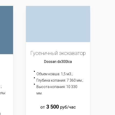
Гусеничный экскаватор
Doosan dx300lca
Объем ковша: 1,5 м3.;
Глубина копания: 7 360 мм.;
.;
Высота копания: 10 330
елы:
мм.
3 500
от
руб/час
с