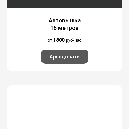
Автовышка
16 метров
18
00
от
руб/час
Арендовать