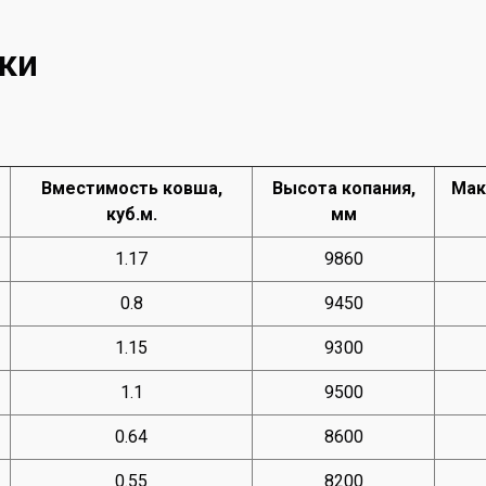
ки
Вместимость ковша,
Высота копания,
Мак
куб.м.
мм
1.17
9860
0.8
9450
1.15
9300
1.1
9500
0.64
8600
0.55
8200