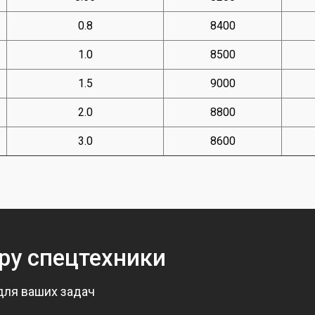
0.8
8400
1.0
8500
1.5
9000
2.0
8800
3.0
8600
ру спецтехники
для ваших задач