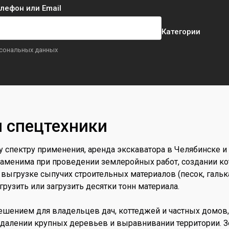
лефон или Email
Категории
рсональных данных
 спецтехники
 спектру применения, аренда экскаватора в Челябинске и 
езаменима при проведении землеройных работ, создании к
 выгрузке сыпучих строительных материалов (песок, галька, 
рузить или загрузить десятки тонн материала.
ешением для владельцев дач, коттеджей и частных домов
м удалении крупных деревьев и выравнивании территории.